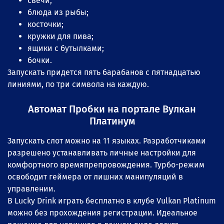
свечи;
блюда из рыбы;
косточки;
кружки для пива;
ящики с бутылками;
бочки.
Запускать придется пять барабанов с пятнадцатью
линиями, по три символа на каждую.
Автомат Пробки на портале Вулкан
Платинум
Запускать слот можно на 11 языках. Разработчиками
разрешено устанавливать личные настройки для
комфортного времяпрепровождения. Турбо-режим
освободит геймера от лишних манипуляций в
управлении.
В Lucky Drink играть бесплатно в клубе Vulkan Platinum
можно без прохождения регистрации. Идеальное