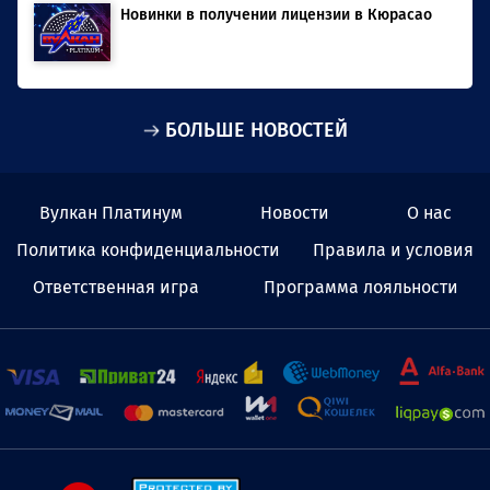
Новинки в получении лицензии в Кюрасао
БОЛЬШЕ НОВОСТЕЙ
Вулкан Платинум
Новости
О нас
Политика конфиденциальности
Правила и условия
Ответственная игра
Программа лояльности