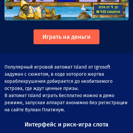
Играть на деньги
Популярный игровой автомат Island от Igrosoft
задуман с сюжетом, в ходе которого жертва
кораблекрушения добирается до необитаемого
острова, где ждут ценные призы.
В автомат Island играть бесплатно можно в демо
режиме, запуская аппарат анонимно без регистрации
на сайте Вулкан Платинум.
Интерфейс и риск-игра слота