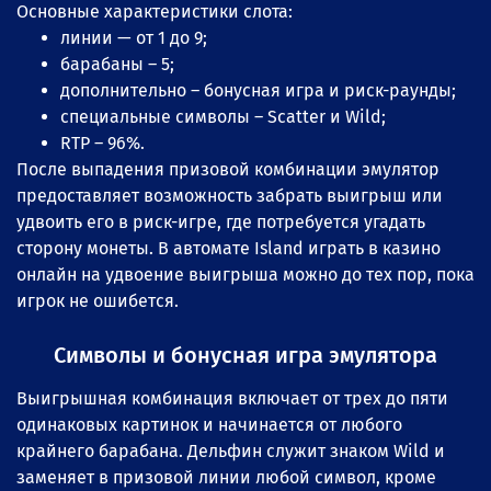
Основные характеристики слота:
линии — от 1 до 9;
барабаны – 5;
дополнительно – бонусная игра и риск-раунды;
специальные символы – Scatter и Wild;
RTP – 96%.
После выпадения призовой комбинации эмулятор
предоставляет возможность забрать выигрыш или
удвоить его в риск-игре, где потребуется угадать
сторону монеты. В автомате Island играть в казино
онлайн на удвоение выигрыша можно до тех пор, пока
игрок не ошибется.
Символы и бонусная игра эмулятора
Выигрышная комбинация включает от трех до пяти
одинаковых картинок и начинается от любого
крайнего барабана. Дельфин служит знаком Wild и
заменяет в призовой линии любой символ, кроме